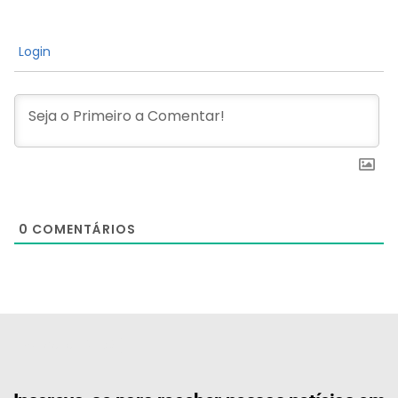
Login
0
COMENTÁRIOS
[the_ad id="21159"]