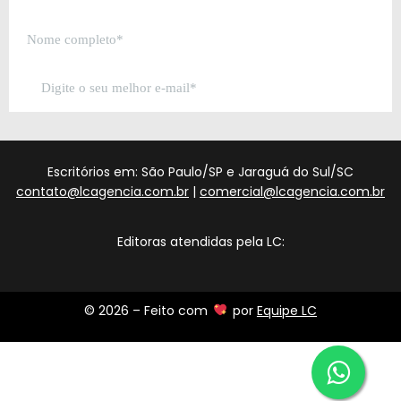
Escritórios em: São Paulo/SP e Jaraguá do Sul/SC
contato@lcagencia.com.br
|
comercial@lcagencia.com.br
Editoras atendidas pela LC:
© 2026 – Feito com
por
Equipe LC