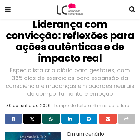
Liderança com
convicção: reflexões para
ações autênticas e de
impacto real
Especialista cria diário para gestores, com
365 dias de exercícios para expansão da
consciência e mudanças em padrões neurais
de comportamento e emoção
30 de junho de 2026
Tempo de leitura: 6 mins de leitura
Em um cenário