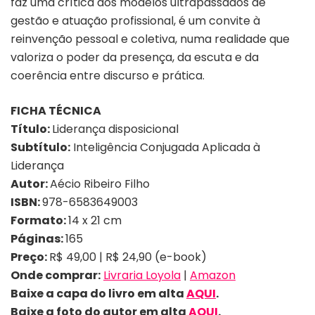
faz uma crítica aos modelos ultrapassados de
gestão e atuação profissional, é um convite à
reinvenção pessoal e coletiva, numa realidade que
valoriza o poder da presença, da escuta e da
coerência entre discurso e prática.
FICHA TÉCNICA
Título:
Liderança disposicional
Subtítulo:
Inteligência Conjugada Aplicada à
Liderança
Autor:
Aécio Ribeiro Filho
ISBN:
978-6583649003
Formato:
14 x 21 cm
Páginas:
165
Preço:
R$ 49,00 | R$ 24,90 (e-book)
Onde comprar:
Livraria Loyola
|
Amazon
Baixe a capa do livro em alta
AQUI
.
Baixe a foto
do autor
em alta
AQUI
.