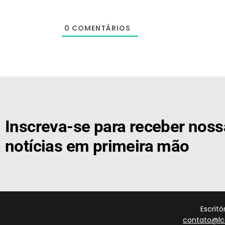
0
COMENTÁRIOS
[the_ad id="21159"]
Inscreva-se para receber nos
notícias em primeira mão
Escrit
contato@lc