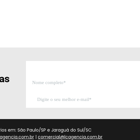
sas
órios em: São Paulo/SP e Jaraguá do Sul/SC
agencia.com.br
|
comercial@lcagencia.com.br