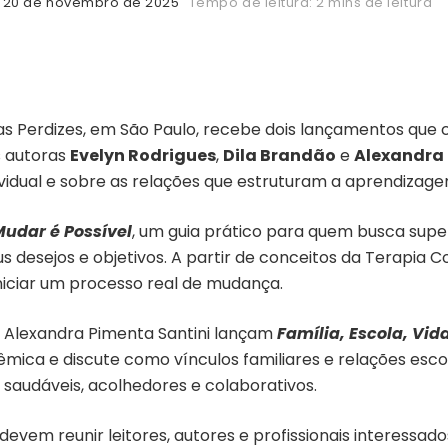
20 de novembro de 2025
Tempo de leitura: 2 mins de leitura
das Perdizes, em São Paulo, recebe dois lançamentos qu
s autoras
Evelyn Rodrigues
,
Dila Brandão
e
Alexandra 
dual e sobre as relações que estruturam a aprendizage
udar é Possível
, um guia prático para quem busca supe
 desejos e objetivos. A partir de conceitos da Terapia 
niciar um processo real de mudança.
e Alexandra Pimenta Santini lançam
Família, Escola, Vid
êmica e discute como vínculos familiares e relações es
saudáveis, acolhedores e colaborativos.
devem reunir leitores, autores e profissionais interessa