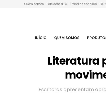
Quem somos
Fale com a LC
Trabalhe conosco
Polí
INÍCIO
QUEM SOMOS
PRODUTOS
Literatura
movime
Escritoras apresentam ob