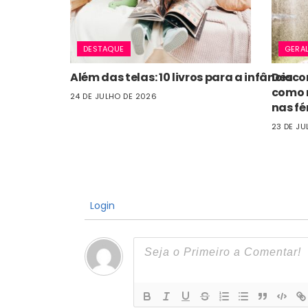
DESTAQUE
GERA
Além das telas: 10 livros para a infância
Descon
como r
24 DE JULHO DE 2026
nas fé
23 DE JU
Login