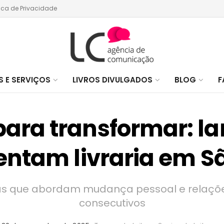
tica de Privacidade
 E SERVIÇOS
LIVROS DIVULGADOS
BLOG
F
 para transformar: 
ntam livraria em Sã
ras que abordam mudança pessoal e relaçõ
consecutivos