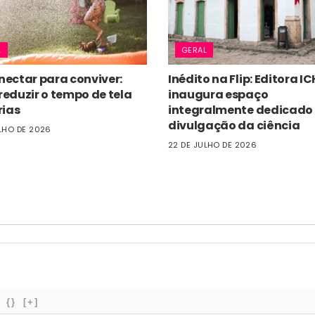
L
GERAL
ectar para conviver:
Inédito na Flip: Editora IC
eduzir o tempo de tela
inaugura espaço
rias
integralmente dedicado
divulgação da ciência
LHO DE 2026
22 DE JULHO DE 2026
{}
[+]