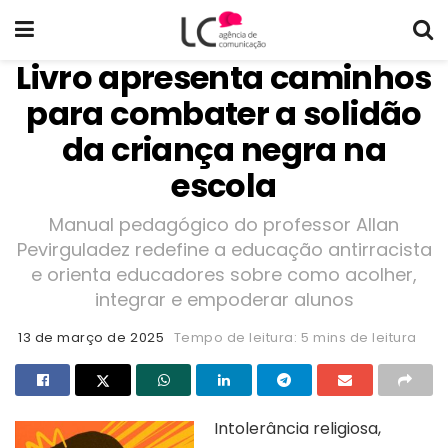
Livro apresenta caminhos
para combater a solidão
da criança negra na
escola
Manual pedagógico do professor Allan
Pevirguladez redefine a educação antirracista
e orienta educadores sobre como acolher,
integrar e empoderar alunos
13 de março de 2025
Tempo de leitura: 5 mins de leitura
Intolerância religiosa,