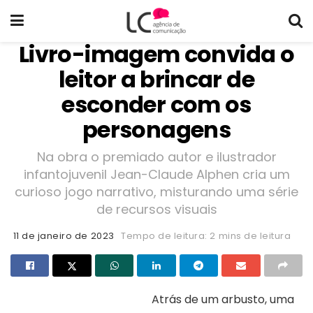
Livro-imagem convida o
leitor a brincar de
esconder com os
personagens
Na obra o premiado autor e ilustrador
infantojuvenil Jean-Claude Alphen cria um
curioso jogo narrativo, misturando uma série
de recursos visuais
11 de janeiro de 2023
Tempo de leitura: 2 mins de leitura
Atrás de um arbusto, uma