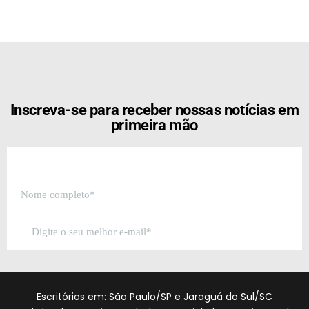
[the_ad id="21159"]
Inscreva-se para receber nossas notícias em
primeira mão
Escritórios em: São Paulo/SP e Jaraguá do Sul/SC