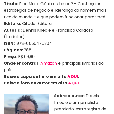
Título:
Elon Musk: Gênio ou Louco? – Conheça as
estratégias de negócio e liderança do homem mais
rico do mundo – e que podem funcionar para você
Editora:
Citadel Editora
Autoria:
Dennis Kneale e Francisco Cardoso
(tradutor)
ISBN:
978-6550476304
Páginas:
288
Preço:
R$ 69,90
Onde encontrar:
Amazon
e principais livrarias do
país
Baixe a capa do livro em alta
AQUI
.
Baixe a foto
do autor
em alta
AQUI
.
Sobre a autor:
Dennis
Kneale é um jornalista
premiado, estrategista de