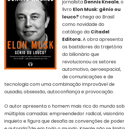
jornalista
Dennis Kneale
, o
livro
Elon Musk: gênio ou
louco?
chega ao Brasil
como novidade do
catálogo da
Citadel
Editora.
A obra apresenta
os bastidores da trajetória
do bilionário que
revolucionou os setores
automotivo, aeroespacial,
de comunicações e de
tecnologia com uma combinação improvável de
ousadia, obsessão, autoconfiança e provocação.
O autor apresenta o homem mais rico do mundo sob
múltiplas camadas: empreendedor radical, visionário
inquieto e figura que desafia as convenções de poder
e autorida7de em todo o mundo. Kneale não se limita