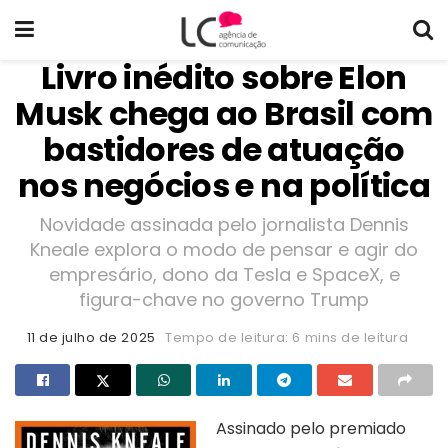
Livro inédito sobre Elon
Musk chega ao Brasil com
bastidores de atuação
nos negócios e na política
Novidade assinada pelo jornalista Dennis
Kneale explora o modo de pensar e agir do
empresário, dono da Tesla e SpaceX, e
figura-chave no governo Trump
11 de julho de 2025
Tempo de leitura: 6 mins de leitura
Assinado pelo premiado