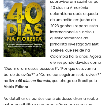
sobreviveram sozinhas por
40 dias na Amazônia
colombiana após a queda
de um avião em junho de
2023 ganhou repercussão
internacional e suscitou
questionamentos ao
jornalista investigativo
Mat
, que reside na
Youkee
Colômbia há 15 anos. Agora,
ele responde dúvidas como
“Quem eram essas pessoas?”, “Por que estavam a
bordo do avião?” e “Como conseguiram sobreviver?”
no livro
, que chega ao Brasil pela
40 dias na floresta
Matrix Editora.
Ao detalhar os pontos centrais desse drama real, o
autor possibilita a compreensão sobre como os