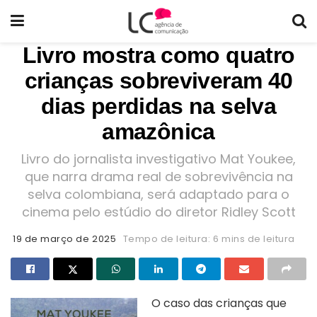
Livro mostra como quatro
crianças sobreviveram 40
dias perdidas na selva
amazônica
Livro do jornalista investigativo Mat Youkee,
que narra drama real de sobrevivência na
selva colombiana, será adaptado para o
cinema pelo estúdio do diretor Ridley Scott
19 de março de 2025
Tempo de leitura: 6 mins de leitura
O caso das crianças que