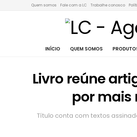
Quem somos
Fale com a LC
Trabalhe conosco
Polí
INÍCIO
QUEM SOMOS
PRODUTOS
Livro reúne art
por mais 
Título conta com textos assinad