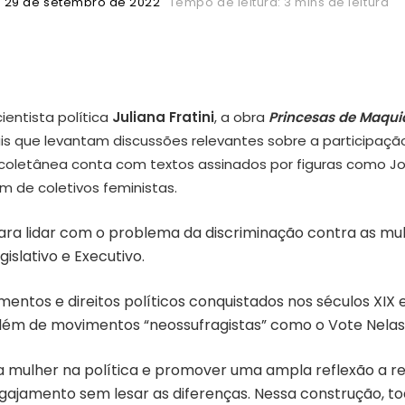
29 de setembro de 2022
Tempo de leitura: 3 mins de leitura
ientista política
Juliana Fratini
, a obra
Princesas de Maqui
ais que levantam discussões relevantes sobre a participaçã
 coletânea conta com textos assinados por figuras como Jo
ém de coletivos feministas.
para lidar com o problema da discriminação contra as mu
islativo e Executivo.
entos e direitos políticos conquistados nos séculos XIX 
lém de movimentos “neossufragistas” como o Vote Nelas, 
 da mulher na política e promover uma ampla reflexão a 
ajamento sem lesar as diferenças. Nessa construção, t