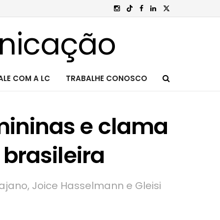
ALE COM A LC
TRABALHE CONOSCO
emininas e clama
brasileira
ajano, Joice Hasselmann e Gleisi