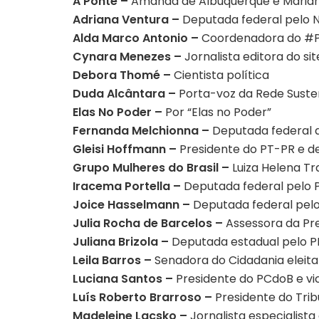
A Ponte –
Amanda de Albuquerque e Marian
Adriana Ventura –
Deputada federal pelo
Alda Marco Antonio –
Coordenadora do #
Cynara Menezes –
Jornalista editora do si
Debora Thomé –
Cientista política
Duda Alcântara –
Porta-voz da Rede Susten
Elas No Poder –
Por “Elas no Poder”
Fernanda Melchionna –
Deputada federal 
Gleisi Hoffmann –
Presidente do PT-PR e d
Grupo Mulheres do Brasil –
Luiza Helena Tra
Iracema Portella –
Deputada federal pelo 
Joice Hasselmann –
Deputada federal pelo
Julia Rocha de Barcelos –
Assessora da Pre
Juliana Brizola –
Deputada estadual pelo 
Leila Barros –
Senadora do Cidadania eleita
Luciana Santos –
Presidente do PCdoB e v
Luís Roberto Brarroso –
Presidente do Tribu
Madeleine Lacsko –
Jornalista especialista