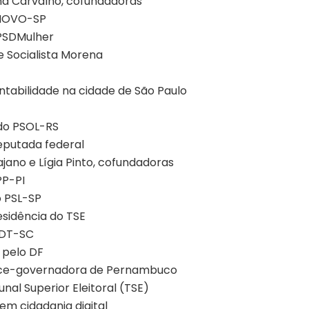
a Carvalho, cofundadoras
 NOVO-SP
PSDMulher
te Socialista Morena
tabilidade na cidade de São Paulo
do PSOL-RS
eputada federal
jano e Lígia Pinto, cofundadoras
PP-PI
 PSL-SP
sidência do TSE
PDT-SC
 pelo DF
ice-governadora de Pernambuco
nal Superior Eleitoral (TSE)
 em cidadania digital