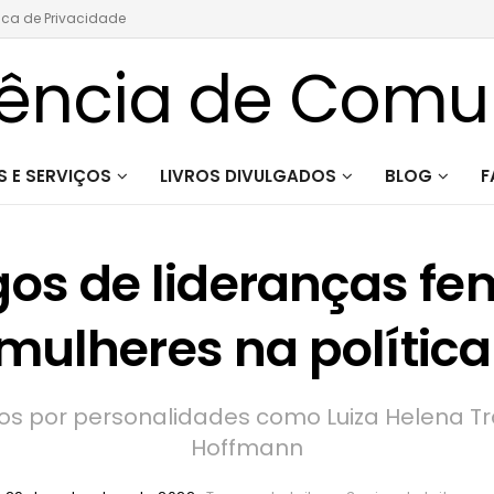
tica de Privacidade
 E SERVIÇOS
LIVROS DIVULGADOS
BLOG
F
igos de lideranças f
mulheres na política 
os por personalidades como Luiza Helena Tr
Hoffmann