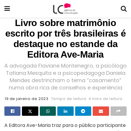
Livro sobre matrimônio
escrito por três brasileiras é
destaque no estande da
Editora Ave-Maria
A advogada Flaviane Montenegro, a psicólogo
Tatiana Mesquita e a psicopedagoga Daniela
Mendes destrincham o tema “casamento”
numa obra rica de conselhos e experiência
19 de janeiro de 2023
Tempo de leitura: 4 mins de leitura
A Editora Ave-Maria traz para o público participante