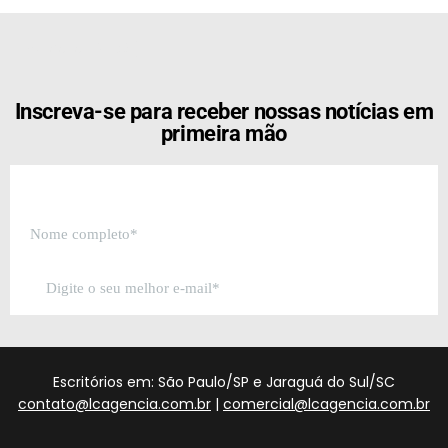
[the_ad id="21159"]
Inscreva-se para receber nossas notícias em
primeira mão
Escritórios em: São Paulo/SP e Jaraguá do Sul/SC
contato@lcagencia.com.br
|
comercial@lcagencia.com.br