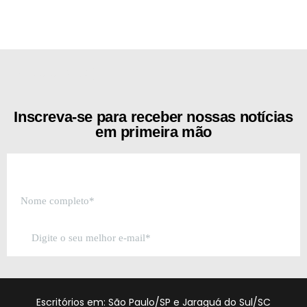
[the_ad id="21159"]
Inscreva-se para receber nossas notícias
em primeira mão
Escritórios em: São Paulo/SP e Jaraguá do Sul/SC