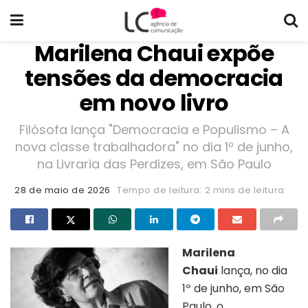
Marilena Chaui expõe
tensões da democracia
em novo livro
Filósofa lança "Democracia e Populismo – A
nova classe trabalhadora" no dia 1º de junho,
na Livraria das Perdizes, em São Paulo
28 de maio de 2026
Tempo de leitura: 2 mins de leitura
Marilena
Chaui
lança, no dia
1º de junho, em São
Paulo, o