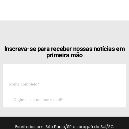
[the_ad id="21159"]
Inscreva-se para receber nossas notícias em
primeira mão
Escritórios em: São Paulo/SP e Jaraguá do Sul/SC