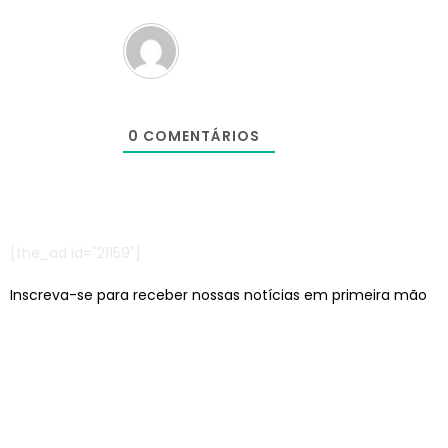
0
COMENTÁRIOS
[the_ad id="21159"]
Inscreva-se para receber nossas notícias em primeira mão
Escritórios em: São Paulo/SP e Jaraguá do Sul/SC