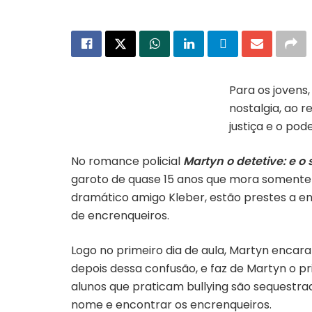
Para os jovens
nostalgia, ao r
Capa “Martyn o detetive: e o sumiço
dos encrenqueiros” | Divulgação
justiça e o pod
No romance policial
Martyn o detetive: e 
garoto de quase 15 anos que mora somente c
dramático amigo Kleber, estão prestes a ent
de encrenqueiros.
Logo no primeiro dia de aula, Martyn encar
depois dessa confusão, e faz de Martyn o p
alunos que praticam bullying são sequestra
nome e encontrar os encrenqueiros.