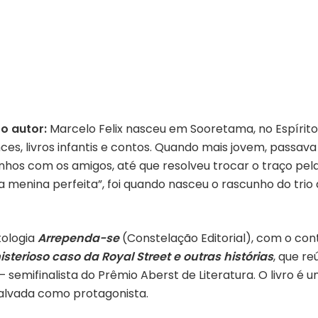
 o autor:
Marcelo Felix nasceu em Sooretama, no Espírito 
es, livros infantis e contos. Quando mais jovem, passav
nhos com os amigos, até que resolveu trocar o traço pe
 menina perfeita”, foi quando nasceu o rascunho do trio
tologia
Arrependa-se
(Constelação Editorial), com o cont
sterioso caso da Royal Street e outras histórias
, que re
– semifinalista do Prêmio Aberst de Literatura. O livro é
alvada como protagonista.