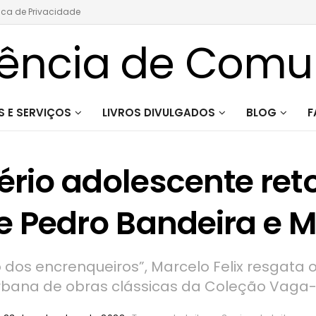
tica de Privacidade
 E SERVIÇOS
LIVROS DIVULGADOS
BLOG
F
tério adolescente re
 de Pedro Bandeira e 
 dos encrenqueiros”, Marcelo Felix resgata 
rbana de obras clássicas da Coleção Vaga