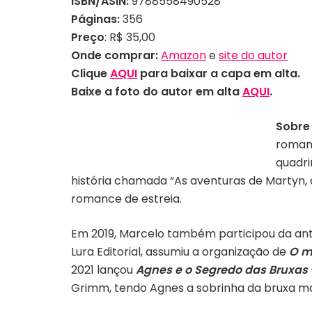
ISBN/ASIN:
9788558490528
Páginas:
356
Preço
: R$ 35,00
Onde comprar:
Amazon
e
site do autor
Clique
AQUI
para baixar a capa em alta.
Baixe a foto do autor em alta
AQUI
.
Sobre
romanc
Autor Marcelo Felix | Divulgação
quadri
história chamada “As aventuras de Martyn, a
romance de estreia.
Em 2019, Marcelo também participou da an
Lura Editorial, assumiu a organização de
O mi
2021 lançou
Agnes e o Segredo das Bruxas
Grimm, tendo Agnes a sobrinha da bruxa m