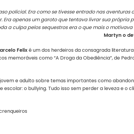
aso policial. Era como se tivesse entrado nas aventura
r. Era apenas um garoto que tentava livrar sua própria p
oda a culpa pelos sequestros era o que mais o motivava
Martyn o de
arcelo Felix
é um dos herdeiros da consagrada literatura p
cos memoráveis como “A Droga da Obediência”, de Pedro Ba
jovem e adulto sobre temas importantes como abandono e
scolar: o bullying. Tudo isso sem perder a leveza e o c
ncrenqueiros