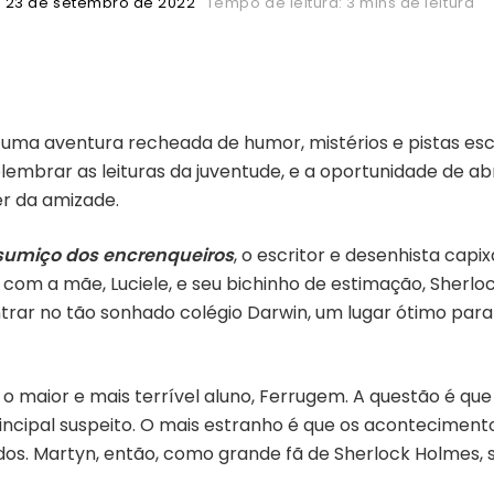
23 de setembro de 2022
Tempo de leitura: 3 mins de leitura
, uma aventura recheada de humor, mistérios e pistas es
elembrar as leituras da juventude, e a oportunidade de abr
er da amizade.
o sumiço dos encrenqueiros
, o escritor e desenhista cap
om a mãe, Luciele, e seu bichinho de estimação, Sherloc
rar no tão sonhado colégio Darwin, um lugar ótimo para 
a o maior e mais terrível aluno, Ferrugem. A questão é q
rincipal suspeito. O mais estranho é que os acontecime
dos. Martyn, então, como grande fã de Sherlock Holmes, s