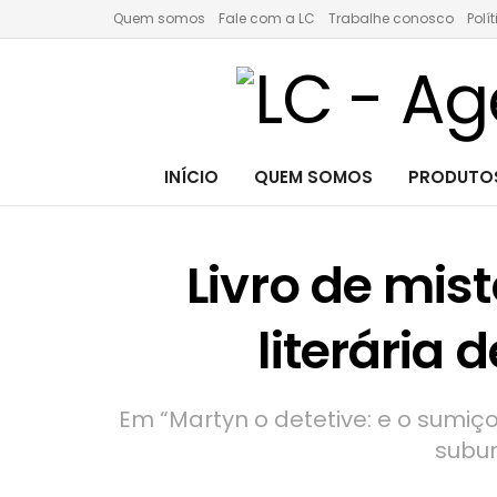
Quem somos
Fale com a LC
Trabalhe conosco
Polí
INÍCIO
QUEM SOMOS
PRODUTOS
Livro de mis
literária
Em “Martyn o detetive: e o sumiço
subu