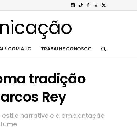
ALE COM A LC
TRABALHE CONOSCO
toma tradição
Marcos Rey
o estilo narrativo e a ambientação
-Lume