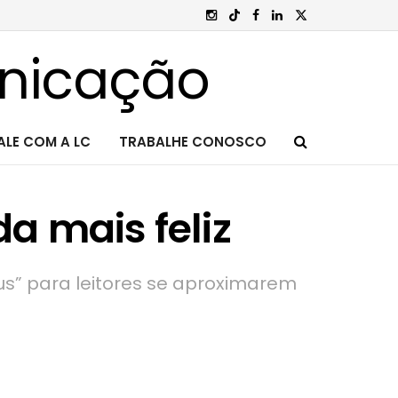
ALE COM A LC
TRABALHE CONOSCO
a mais feliz
us” para leitores se aproximarem