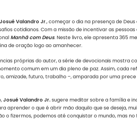
Josué Valandro Jr
., começar o dia na presença de Deus 
afios cotidianos. Com a missão de incentivar as pessoas 
onal
Manhã com Deus
. Neste livro, ele apresenta 365 m
otina de oração logo ao amanhecer.
ias próprias do autor, a série de devocionais mostra co
momento comum em um dia pleno de paz. Assim, cada refl
ro, amizade, futuro, trabalho –, amparada por uma prec
o,
Josué
Valandro
Jr.
sugere meditar sobre a família e incl
ra aprender o que é abrir mão daquilo que se deseja, mu
 não o fizermos, podemos até conquistar o mundo, mas no