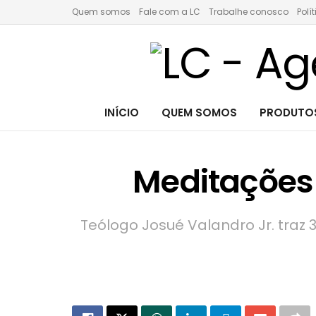
Quem somos
Fale com a LC
Trabalhe conosco
Polí
INÍCIO
QUEM SOMOS
PRODUTOS
Meditações 
Teólogo Josué Valandro Jr. traz