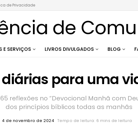
tica de Privacidade
 E SERVIÇOS
LIVROS DIVULGADOS
BLOG
F
diárias para uma vid
 365 reflexões no “Devocional Manhã com De
dos princípios bíblicos todas as manhãs
4 de novembro de 2024
Tempo de leitura: 6 mins de leitura