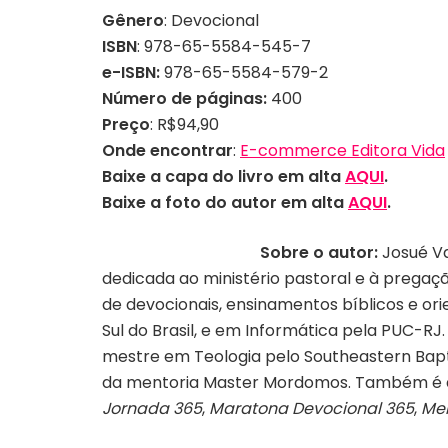
Gênero
: Devocional
ISBN
: 978-65-5584-545-7
e-ISBN:
978-65-5584-579-2
Número de páginas:
400
Preço
: R$94,90
Onde encontrar
:
E-commerce Editora Vida
Baixe a capa do livro em alta
AQUI
.
Baixe a foto do autor em alta
AQUI
.
Sobre o autor:
Josué Va
dedicada ao ministério pastoral e à prega
de devocionais, ensinamentos bíblicos e ori
Sul do Brasil, e em Informática pela PUC-
mestre em Teologia pelo Southeastern Baptis
da mentoria Master Mordomos. Também é a
Jornada 365
,
Maratona Devocional 365
,
Mer