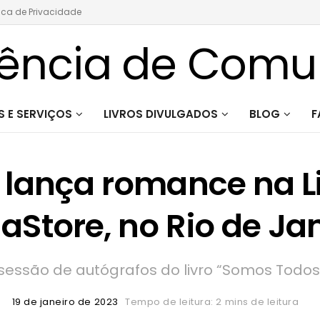
tica de Privacidade
 E SERVIÇOS
LIVROS DIVULGADOS
BLOG
F
a lança romance na Li
Store, no Rio de Ja
ssão de autógrafos do livro “Somos Todos A
19 de janeiro de 2023
Tempo de leitura: 2 mins de leitura