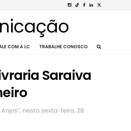
ALE COM A LC
TRABALHE CONOSCO
vraria Saraiva
neiro
njos”, nesta sexta-feira, 28