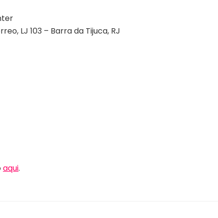
nter
reo, LJ 103 – Barra da Tijuca, RJ
o
aqui
.