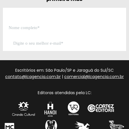
Escritórios em: São Paulo/SP e Jaraguá do Sul/SC
contato@lcagencia.com.br
|
comercial@lcagencia.com.br
Editoras atendidas pela LC: