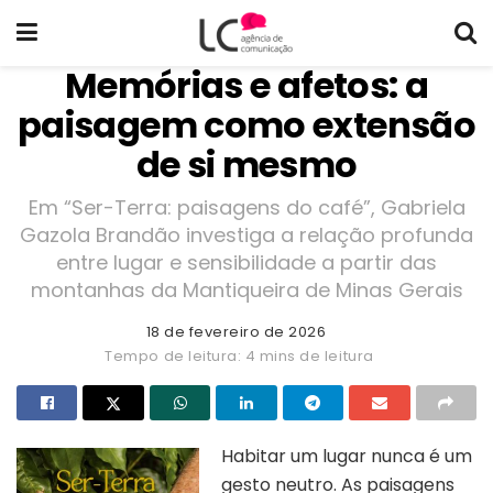
Memórias e afetos: a
paisagem como extensão
de si mesmo
Em “Ser-Terra: paisagens do café”, Gabriela
Gazola Brandão investiga a relação profunda
entre lugar e sensibilidade a partir das
montanhas da Mantiqueira de Minas Gerais
18 de fevereiro de 2026
Tempo de leitura: 4 mins de leitura
Habitar um lugar nunca é um
gesto neutro. As paisagens