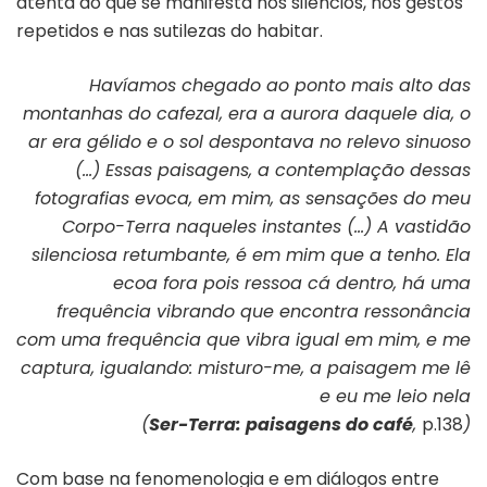
atenta ao que se manifesta nos silêncios, nos gestos
repetidos e nas sutilezas do habitar.
Havíamos chegado ao ponto mais alto das
montanhas do cafezal, era a aurora daquele dia, o
ar era gélido e o sol despontava no relevo sinuoso
(…) Essas paisagens, a contemplação dessas
fotografias evoca, em mim, as sensações do meu
Corpo-Terra naqueles instantes (…) A vastidão
silenciosa retumbante, é em mim que a tenho. Ela
ecoa fora pois ressoa cá dentro, há uma
frequência
vibrando que encontra ressonância
com uma frequência que vibra igual em mim, e me
captura, igualando: misturo-me, a paisagem me lê
e eu me leio nela
(
Ser-Terra: paisagens do café
,
p.138
)
Com base na fenomenologia e em diálogos entre