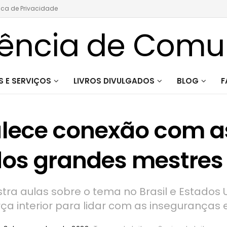
tica de Privacidade
 E SERVIÇOS
LIVROS DIVULGADOS
BLOG
F
alece conexão com as
dos grandes mestres
stra aulas sobre o tema no Brasil e Estados
ça interior para lidar com as inseguranças 