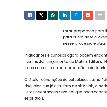
Estar preparado para l
para quem deseja viver 
Livro “Mestres da
Kabbalah” publicado
nesse processo e atrai
pela Matrix Editora
Praticantes e curiosos agora podem encont
iluminada
, lançamento da
Matrix Editora
. 
vidas na busca da compreensão e da ilumin
O título reúne lições de estudiosos como R
daqueles que já estudam a Kabbalah, e pod
Estas orientações revelam que nada acontec
espirituais.