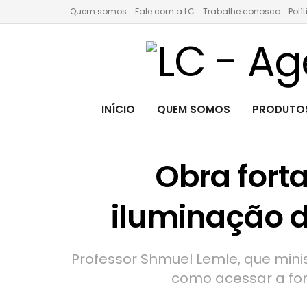
Quem somos
Fale com a LC
Trabalhe conosco
Polí
INÍCIO
QUEM SOMOS
PRODUTOS
Obra fort
iluminação 
Professor Shmuel Lemle, que mini
como acessar a for