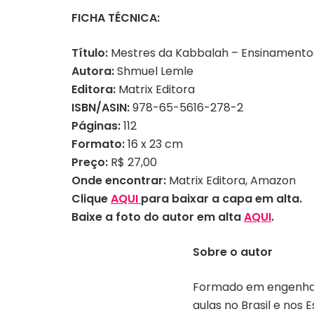
FICHA TÉCNICA:
Título:
Mestres da Kabbalah – Ensinamentos
Autora:
Shmuel Lemle
Editora:
Matrix Editora
ISBN/ASIN:
978-65-5616-278-2
Páginas:
112
Formato:
16 x 23 cm
Preço:
R$ 27,00
Onde encontrar:
Matrix Editora, Amazon
Clique
AQUI
para baixar a capa em alta.
Baixe a foto do autor em alta
AQUI
.
Sobre o autor
Autor Shmuel Lemle |
Divulgação
Formado em engenhari
aulas no Brasil e nos 