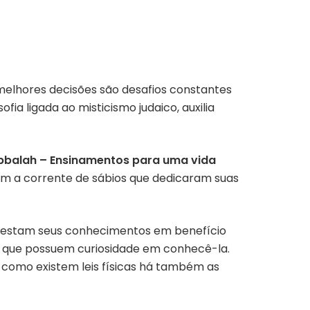
 melhores decisões são desafios constantes
ia ligada ao misticismo judaico, auxilia
bbalah – Ensinamentos para uma vida
m a corrente de sábios que dedicaram suas
emprestam seus conhecimentos em benefício
s que possuem curiosidade em conhecê-la.
m como existem leis físicas há também as