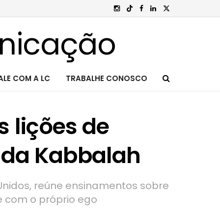
ALE COM A LC
TRABALHE CONOSCO
 lições de
 da Kabbalah
 Unidos, reúne ensinamentos sobre
e com o próprio ego