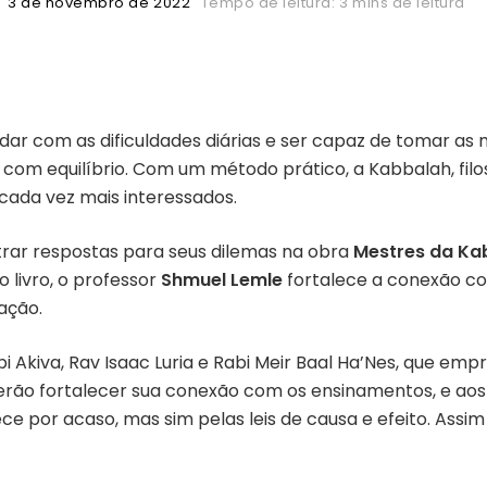
3 de novembro de 2022
Tempo de leitura: 3 mins de leitura
idar com as dificuldades diárias e ser capaz de tomar as
com equilíbrio. Com um método prático, a Kabbalah, filosof
 cada vez mais interessados.
rar respostas para seus dilemas na obra
Mestres da Ka
No livro, o professor
Shmuel Lemle
fortalece a conexão co
ação.
abi Akiva, Rav Isaac Luria e Rabi Meir Baal Ha’Nes, que 
erão fortalecer sua conexão com os ensinamentos, e ao
e por acaso, mas sim pelas leis de causa e efeito. Assi