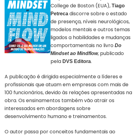
College de Boston (EUA),
Tiago
discorre sobre o estado
Petreca
de presença, níveis neurológicos,
modelos mentais e outros temas
ligados a habilidades e mudanças
comportamentais no livro
Do
, publicado
Mindset ao Mindflow
Livro Mindset ao Mindflow
pela
.
DVS Editora
A publicação é dirigida especialmente a líderes e
profissionais que atuam em empresas com mais de
100 funcionários, devido às relações apresentadas na
obra. Os ensinamentos também vão atrair os
interessados em abordagens sobre
desenvolvimento humano e treinamentos.
O autor passa por conceitos fundamentais ao