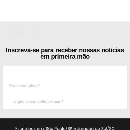
[the_ad id="21159"]
Inscreva-se para receber nossas notícias
em primeira mão
Escritórios em: São Paulo/SP e Jaraguá do Sul/SC