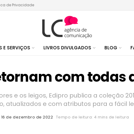
tica de Privacidade
 E SERVIÇOS
LIVROS DIVULGADOS
BLOG
F
etornam com todas 
ores e os leigos, Edipro publica a coleção 2
o, atualizados e com atributos para a fácil le
16 de dezembro de 2022
Tempo de leitura: 4 mins de leitura