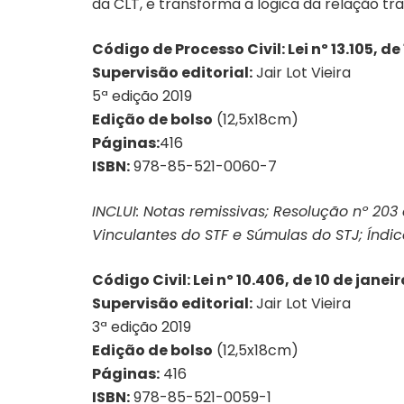
da CLT, e transforma a lógica da relação 
Código de Processo Civil: Lei nº 13.105, d
Supervisão editorial:
Jair Lot Vieira
5ª edição 2019
Edição de bolso
(12,5x18cm)
Páginas:
416
ISBN:
978-85-521-0060-7
INCLUI: Notas remissivas; Resolução nº 20
Vinculantes do STF e Súmulas do STJ; Índic
Código Civil: Lei nº 10.406, de 10 de janei
Supervisão editorial:
Jair Lot Vieira
3ª edição 2019
Edição de bolso
(12,5x18cm)
Páginas:
416
ISBN:
978-85-521-0059-1