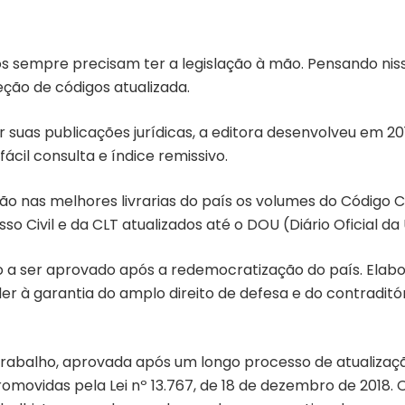
ros sempre precisam ter a legislação à mão. Pensando nis
leção de códigos atualizada.
 suas publicações jurídicas, a editora desenvolveu em 2
fácil consulta e índice remissivo.
ão nas melhores livrarias do país os volumes do Código Ci
o Civil e da CLT atualizados até o DOU (Diário Oficial da 
ro a ser aprovado após a redemocratização do país. Ela
er à garantia do amplo direito de defesa e do contraditór
Trabalho, aprovada após um longo processo de atualizaç
ovidas pela Lei nº 13.767, de 18 de dezembro de 2018. O