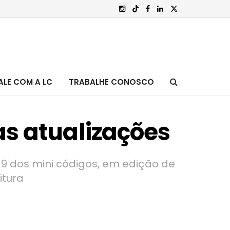
ALE COM A LC
TRABALHE CONOSCO
as atualizações
019 dos mini códigos, em edição de
itura