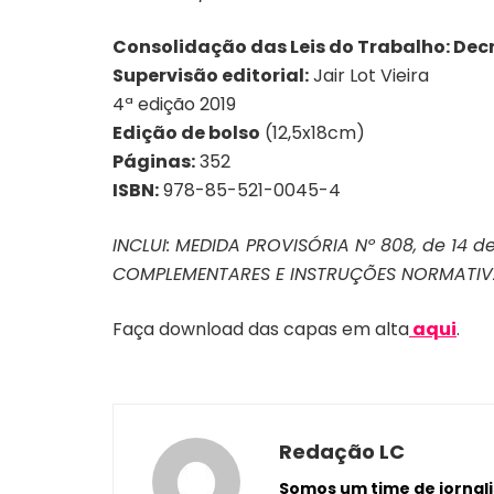
Consolidação das Leis do Trabalho: Decre
Supervisão editorial:
Jair Lot Vieira
4ª edição 2019
Edição de bolso
(12,5x18cm)
Páginas:
352
ISBN:
978-85-521-0045-4
INCLUI: MEDIDA PROVISÓRIA Nº 808, de 14 d
COMPLEMENTARES E INSTRUÇÕES NORMATIVAS 
Faça download das capas em alta
aqui
.
Redação LC
Somos um time de jornalis