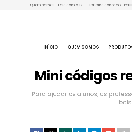
Quem somos
Fale com a LC
Trabalhe conosco
Polí
INÍCIO
QUEM SOMOS
PRODUTOS
Mini códigos r
Para ajudar os alunos, os profess
bols