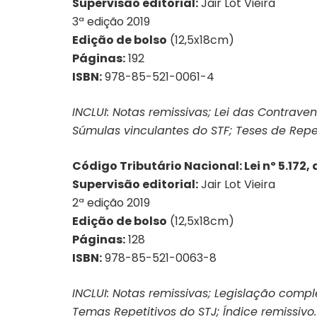
Supervisão editorial:
Jair Lot Vieira
3ª edição 2019
Edição de bolso
(12,5x18cm)
Páginas:
192
ISBN:
978-85-521-0061-4
INCLUI: Notas remissivas; Lei das Contrave
Súmulas vinculantes do STF; Teses de Reper
Código Tributário Nacional: Lei nº 5.172,
Supervisão editorial:
Jair Lot Vieira
2ª edição 2019
Edição de bolso
(12,5x18cm)
Páginas:
128
ISBN:
978-85-521-0063-8
INCLUI: Notas remissivas; Legislação comp
Temas Repetitivos do STJ; Índice remissivo.