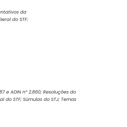
entativos da
eral do STF;
787 e ADIN nº 2.860; Resoluções do
al do STF; Súmulas do STJ; Temas