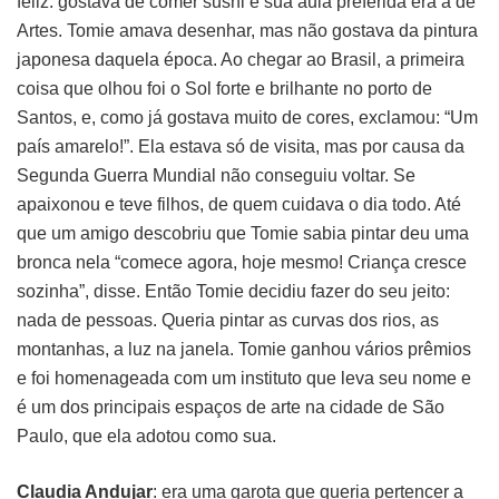
feliz: gostava de comer sushi e sua aula preferida era a de
Artes. Tomie amava desenhar, mas não gostava da pintura
japonesa daquela época. Ao chegar ao Brasil, a primeira
coisa que olhou foi o Sol forte e brilhante no porto de
Santos, e, como já gostava muito de cores, exclamou: “Um
país amarelo!”. Ela estava só de visita, mas por causa da
Segunda Guerra Mundial não conseguiu voltar. Se
apaixonou e teve filhos, de quem cuidava o dia todo. Até
que um amigo descobriu que Tomie sabia pintar deu uma
bronca nela “comece agora, hoje mesmo! Criança cresce
sozinha”, disse. Então Tomie decidiu fazer do seu jeito:
nada de pessoas. Queria pintar as curvas dos rios, as
montanhas, a luz na janela. Tomie ganhou vários prêmios
e foi homenageada com um instituto que leva seu nome e
é um dos principais espaços de arte na cidade de São
Paulo, que ela adotou como sua.
Claudia Andujar
: era uma garota que queria pertencer a