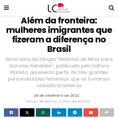
Além da fronteira:
mulheres imigrantes que
fizeram a diferença no
Brasil
Nova obra da trilogia "Histórias de Ninar para
Garotas Rebeldes", publicada pela Editora
Planeta, apresenta perfis de três grandes
personalidades femininas que se tornaram
cidadãs brasileiras
28 de setembro de 2022
Tempo de leitura: 4 mins de leitura