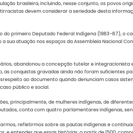
ção brasileira, incluindo, nesse conjunto, os povos origi
racistas devem considerar a seriedade desta informação
o do primeiro Deputado Federal Indígena (1983–87), o c
 sua atuação nos espaços da Assembleia Nacional Consti
rios, abandonou a concepção tutelar e integracionista e 
o, as conquistas gravadas ainda não foram suficientes pa
speito ao documento quando denunciam casos sistemát
caso público e social.
s, principalmente, de mulheres indígenas, de diferentes 
Deputados, conta com quatro parlamentares indígenas, sen
armos, refletirmos sobre as pautas indígenas e contin
ios, e entender que essas histórias, a partir de 1500, com