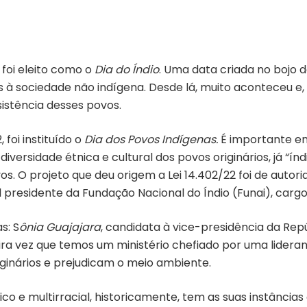
l foi eleito como o
Dia do Índio
. Uma data criada no bojo d
os à sociedade não indígena. Desde lá, muito aconteceu e
istência desses povos.
foi instituído o
Dia dos Povos Indígenas.
É importante en
iversidade étnica e cultural dos povos originários, já “í
s. O projeto que deu origem a Lei 14.402/22 foi de autori
al presidente da Fundação Nacional do Índio (Funai), carg
s: S
ônia Guajajara
, candidata à vice-presidência da Repú
eira vez que temos um ministério chefiado por uma lidera
ginários e prejudicam o meio ambiente.
tnico e multirracial, historicamente, tem as suas instânci