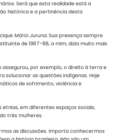
nários. Será que esta realidade está a
 histórica e a pertinência desta
acique
Mário Juruna
. Sua presença sempre
tuinte de 1987–88, a mim, dizia muito mais
assegurou, por exemplo, o direito à terra e
ra solucionar as questões indígenas. Hoje
icos de sofrimento, violência e
etnias, em diferentes espaços sociais,
do três mulheres.
uarmos as discussões. Importa conhecermos
põem a história brasileira. Não são um