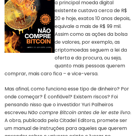
a principal moeda digital
existente custava cerca de R$
20 e hoje, exatos 10 anos depois,
equivale a mais de R$ 99 mil.
Assim como as ações da bolsa
de valores, por exemplo, as
criptomoedas seguem a lei da
Livro “Não compre bitcoin” |
oferta e da procura, ou seja,
Divulgação
quanto mais pessoas querem
comprar, mais caro fica – e vice-versa.
Mas afinal, como funciona esse tipo de dinheiro? Por
onde começar? É confiável? Existem riscos? Foi
pensando nisso que o investidor Yuri Palheiros
escreveu
Não compre Bitcoin antes de ler este livro
.
A obra, publicada pela Citadel Editora, promete ser
um manual de instruções para aqueles que querem