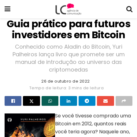
Guia prático para futuros
investidores em Bitcoin
Conhecido como Aladin do Bitcoin, Yuri
Palheiros lança livro que promete ser um
manual de introdução ao universo das
criptomoedas
26 de outubro de 2022
Tempo de leitura: 3 mins de leitura
Se você tivesse comprado uma
Bitcoin em 2012, quantos reais
você teria agora? Naquele ano,