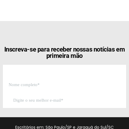
[the_ad id="21159"]
Inscreva-se para receber nossas notícias em
primeira mão
Escritórios em: São Paulo/SP e Jaraguá do Sul/SC