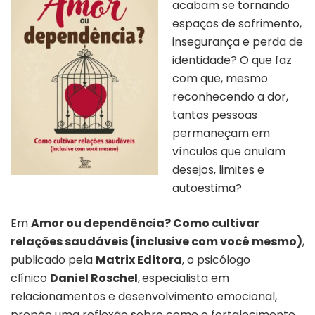
acabam se tornando
espaços de sofrimento,
insegurança e perda de
identidade? O que faz
com que, mesmo
reconhecendo a dor,
tantas pessoas
permaneçam em
vínculos que anulam
desejos, limites e
autoestima?
Em
Amor ou dependência? Como cultivar
relações saudáveis (inclusive com você mesmo)
,
publicado pela
Matrix Editora
, o psicólogo
clínico
Daniel Roschel
,
especialista em
relacionamentos e desenvolvimento emocional,
propõe uma reflexão sobre como o fortalecimento