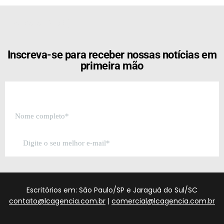
[the_ad id="21159"]
Inscreva-se para receber nossas notícias em
primeira mão
Escritórios em: São Paulo/SP e Jaraguá do Sul/SC
contato@lcagencia.com.br
|
comercial@lcagencia.com.br