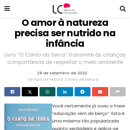
O amor à natureza
precisa ser nutrido na
infância
Livro “O Canto da Serra” transmite às crianças
a importância de respeitar o meio ambiente
28 de setembro de 2022
Tempo de leitura: 2 mins de leitura
Você certamente já ouviu a frase
“educação vem de berço”. Esta é
uma máxima tão popularizada
quanto verdadeira e aplica-se