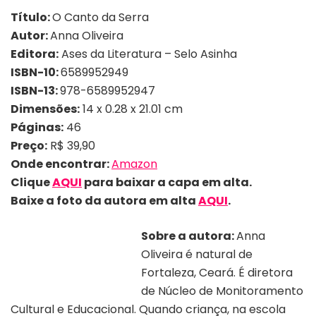
Título:
O Canto da Serra
Autor:
Anna Oliveira
Editora:
Ases da Literatura – Selo Asinha
ISBN-10: ‎
6589952949
ISBN-13: ‎
978-6589952947
Dimensões:
14 x 0.28 x 21.01 cm
Páginas:
46
Preço:
R$ 39,90
Onde encontrar:
Amazon
Clique
AQUI
para baixar a capa em alta.
Baixe a foto da autora em alta
AQUI
.
Sobre a autora:
Anna
Oliveira é natural de
Autora Anna Oliveira |
Divulgação
Fortaleza, Ceará. É diretora
de Núcleo de Monitoramento
Cultural e Educacional. Quando criança, na escola