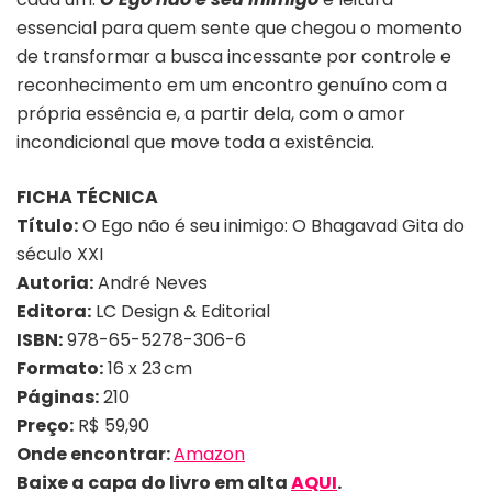
essencial para quem sente que chegou o momento
de transformar a busca incessante por controle e
reconhecimento em um encontro genuíno com a
própria essência e, a partir dela, com o amor
incondicional que move toda a existência.
FICHA TÉCNICA
Título:
O Ego não é seu inimigo: O Bhagavad Gita do
século XXI
Autoria:
André Neves
Editora:
LC Design & Editorial
ISBN:
978-65-5278-306-6
Formato:
16 x 23 cm
Páginas:
210
Preço:
R$ 59,90
Onde encontrar:
Amazon
Baixe a capa do livro em alta
AQUI
.