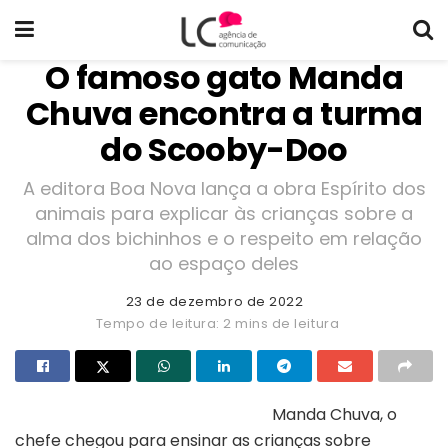
O famoso gato Manda
Chuva encontra a turma
do Scooby-Doo
A editora Boa Nova lança a obra Espírito dos
animais para explicar às crianças sobre a
alma dos bichinhos e o respeito em relação
ao espaço deles
23 de dezembro de 2022
Tempo de leitura: 2 mins de leitura
Manda Chuva, o
chefe chegou para ensinar as crianças sobre