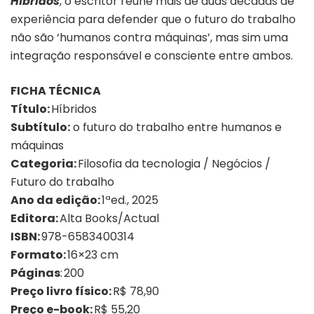
Híbridos
, o escritor reúne mais de duas décadas de
experiência para defender que o futuro do trabalho
não são ‘humanos contra máquinas’, mas sim uma
integração responsável e consciente entre ambos.
FICHA TÉCNICA
Título:
Híbridos
Subtítulo:
o futuro do trabalho entre humanos e
máquinas
Categoria:
Filosofia da tecnologia / Negócios /
Futuro do trabalho
Ano da edição:
1ªed., 2025
Editora:
Alta Books/Actual
ISBN:
978-6583400314
Formato:
16×23 cm
Páginas
: 200
Preço livro físico:
R$ 78,90
Preço e-book:
R$ 55,20