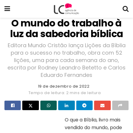
O mundo do trabalho à
luz da sabedoria bíblica
Editora Mundo Cristão lança Lições da Bíblia
para o sucesso no trabalho, obra com 52
lições, uma para cada semana do ano,
escrita por Rodney Leandro Betetto e Carlos
Eduardo Fernandes
19 de dezembro de 2022
Tempo de leitura: 2 mins de leitura
O que a Bíblia, livro mais
vendido do mundo, pode
Capa do livro “Lições da Bíblia”