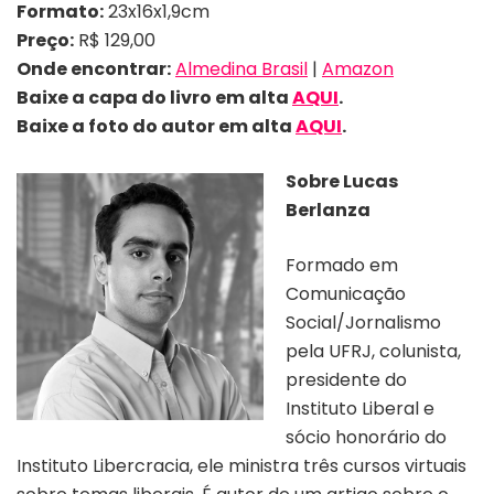
Formato:
23x16x1,9cm
Preço:
R$ 129,00
Onde encontrar:
Almedina Brasil
|
Amazon
Baixe a capa do livro em alta
AQUI
.
Baixe a foto do autor em alta
AQUI
.
Sobre
Lucas
Berlanza
Formado em
Comunicação
Social/Jornalismo
pela UFRJ, colunista,
presidente do
Instituto Liberal e
sócio honorário do
Instituto Libercracia, ele ministra três cursos virtuais