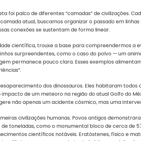
eta foi palco de diferentes “camadas” de civilizações. C
a camada atual, buscamos organizar o passado em linhas
ssas conexões se sustentam de forma linear.
dade científica, trouxe a base para compreendermos a e
minhos surpreendentes, como o caso do polvo — um anima
origem permanece pouco clara. Esses exemplos alimenta
iências”.
desaparecimento dos dinossauros. Eles habitaram todos 
ao impacto de um meteoro na região do atual Golfo do Mé
sugere não apenas um acidente cósmico, mas uma interve
imeiras civilizações humanas. Povos antigos demonstra
s de toneladas, como o monumental bloco de cerca de 5
cimentos científicos notáveis. Eratóstenes, físico e mat