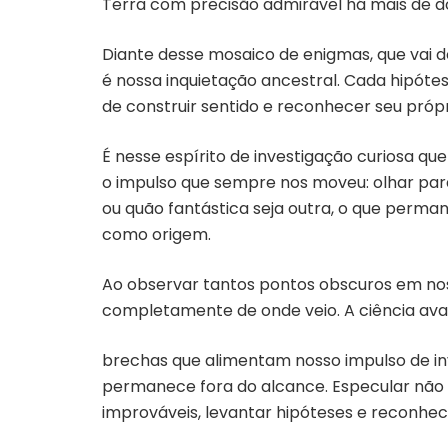
Terra com precisão admirável há mais de do
Diante desse mosaico de enigmas, que vai d
é nossa inquietação ancestral. Cada hipótes
de construir sentido e reconhecer seu própri
É nesse espírito de investigação curiosa qu
o impulso que sempre nos moveu: olhar para 
ou quão fantástica seja outra, o que perma
como origem.
Ao observar tantos pontos obscuros em nos
completamente de onde veio. A ciência avan
brechas que alimentam nosso impulso de in
permanece fora do alcance. Especular não 
improváveis, levantar hipóteses e reconhece