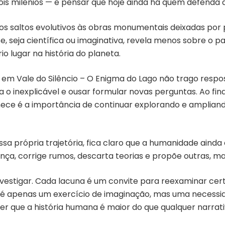
is milênios — e pensar que hoje ainda há quem defenda q
os saltos evolutivos às obras monumentais deixadas por 
e, seja científica ou imaginativa, revela menos sobre o 
o lugar na história do planeta.
e em Vale do Silêncio – O Enigma do Lago não trago respos
o inexplicável e ousar formular novas perguntas. Ao fina
nece é a importância de continuar explorando e amplian
sa própria trajetória, fica claro que a humanidade aind
ça, corrige rumos, descarta teorias e propõe outras, ma
vestigar. Cada lacuna é um convite para reexaminar cer
é apenas um exercício de imaginação, mas uma necessid
r que a história humana é maior do que qualquer narrativ