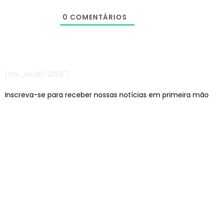
0
COMENTÁRIOS
[the_ad id="21159"]
Inscreva-se para receber nossas notícias em primeira mão
Escritórios em: São Paulo/SP e Jaraguá do Sul/SC
contato@lcagencia.com.br
|
comercial@lcagencia.com.br
Editoras atendidas pela LC: