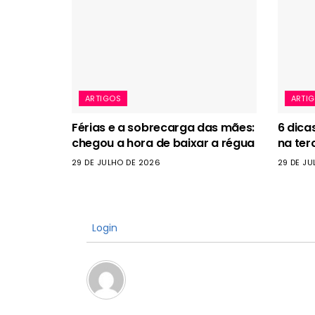
ARTIGOS
ARTI
Férias e a sobrecarga das mães:
6 dica
chegou a hora de baixar a régua
na ter
29 DE JULHO DE 2026
29 DE JU
Login