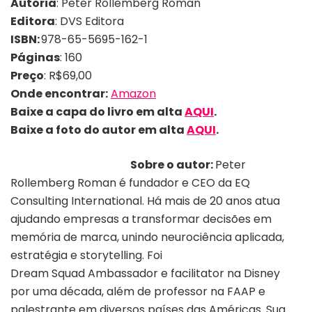
Autoria
:
Peter Rollemberg Roman
Editora
:
DVS Editora
ISBN:
978-65-5695-162-1
Páginas
:
160
Preço
: R$69,00
Onde encontrar:
Amazon
Baixe a capa do livro em alta
AQUI
.
Baixe a foto do autor em alta
AQUI
.
Sobre o autor:
Peter
Rollemberg Roman é fundador e CEO da EQ
Consulting International. Há mais de 20 anos atua
ajudando empresas a transformar decisões em
memória de marca, unindo neurociência aplicada,
estratégia e storytelling. Foi
Dream Squad Ambassador e facilitator na Disney
por uma década, além de professor na FAAP e
palestrante em diversos países das Américas. Sua