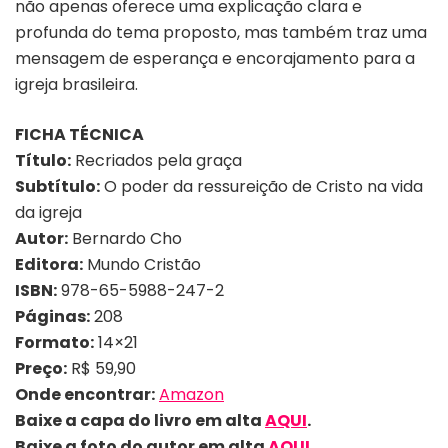
não apenas oferece uma explicação clara e
profunda do tema proposto, mas também traz uma
mensagem de esperança e encorajamento para a
igreja brasileira.
FICHA TÉCNICA
Título:
Recriados pela graça
Subtítulo:
O poder da ressureição de Cristo na vida
da igreja
Autor:
Bernardo Cho
Editora:
Mundo Cristão
ISBN:
978-65-5988-247-2
Páginas:
208
Formato:
14×21
Preço:
R$ 59,90
Onde encontrar:
Amazon
Baixe a capa do livro em alta
AQUI
.
Baixe a foto do autor em alta
AQUI
.