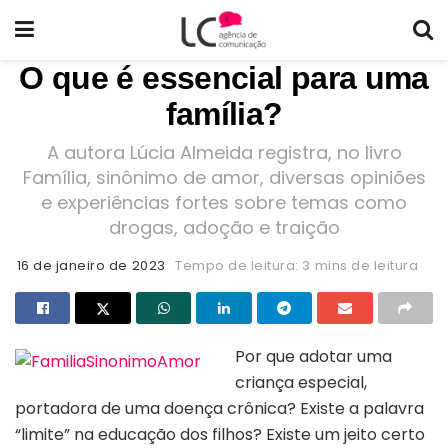
O que é essencial para uma
família?
A autora Lúcia Almeida registra, no livro
Família, sinônimo de amor, diversas opiniões
e experiências fortes sobre temas como
drogas, adoção e traição
16 de janeiro de 2023
Tempo de leitura: 3 mins de leitura
Por que adotar uma
criança especial,
portadora de uma doença crônica? Existe a palavra
“limite” na educação dos filhos? Existe um jeito certo