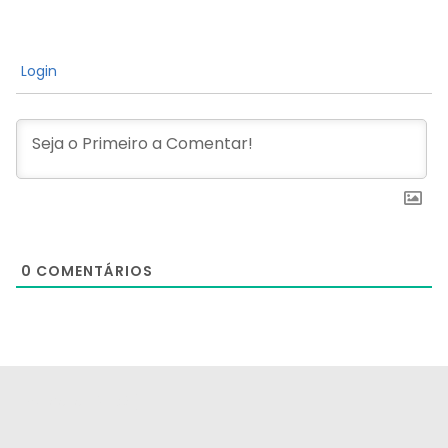
Login
0
COMENTÁRIOS
[the_ad id="21159"]