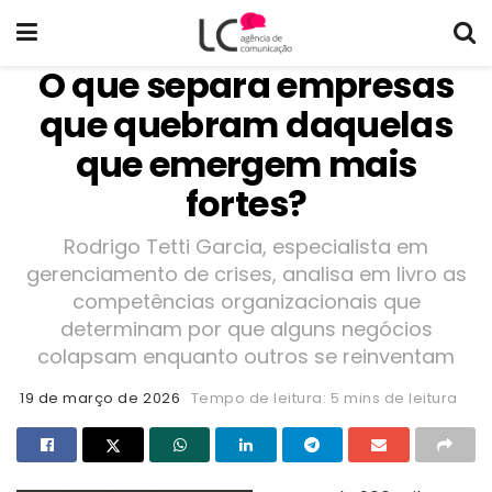
O que separa empresas
que quebram daquelas
que emergem mais
fortes?
Rodrigo Tetti Garcia, especialista em
gerenciamento de crises, analisa em livro as
competências organizacionais que
determinam por que alguns negócios
colapsam enquanto outros se reinventam
19 de março de 2026
Tempo de leitura: 5 mins de leitura