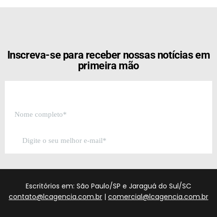
[the_ad id="21159"]
Inscreva-se para receber nossas notícias em
primeira mão
Escritórios em: São Paulo/SP e Jaraguá do Sul/SC
contato@lcagencia.com.br
|
comercial@lcagencia.com.br