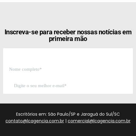
[the_ad id="21159"]
Inscreva-se para receber nossas notícias em
primeira mão
Escritórios em: São Paulo/SP e Jaraguá do Sul/SC
contato@lcagencia.com.br
|
comercial@lcagencia.com.br