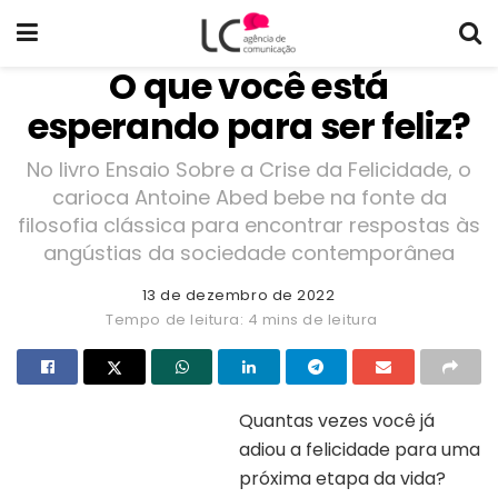
O que você está
esperando para ser feliz?
No livro Ensaio Sobre a Crise da Felicidade, o
carioca Antoine Abed bebe na fonte da
filosofia clássica para encontrar respostas às
angústias da sociedade contemporânea
13 de dezembro de 2022
Tempo de leitura: 4 mins de leitura
Quantas vezes você já
adiou a felicidade para uma
Capa do livro “Ensaio sobre a crise
da felicidade”
próxima etapa da vida?