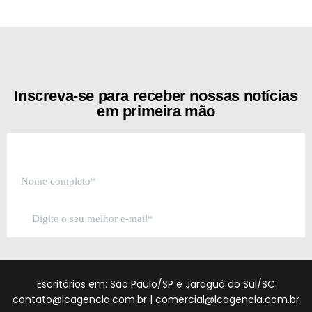
[the_ad id="21159"]
Inscreva-se para receber nossas notícias
em primeira mão
Escritórios em: São Paulo/SP e Jaraguá do Sul/SC
contato@lcagencia.com.br
|
comercial@lcagencia.com.br