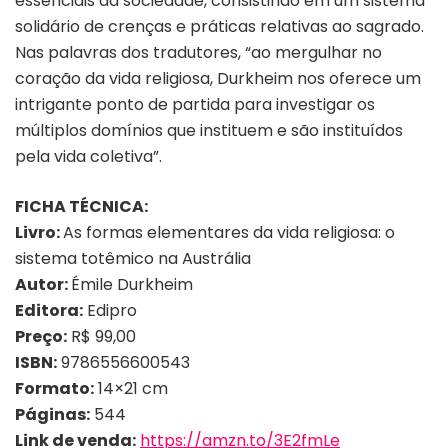
essenciais da sociedade, consistindo em um sistema
solidário de crenças e práticas relativas ao sagrado.
Nas palavras dos tradutores, “ao mergulhar no
coração da vida religiosa, Durkheim nos oferece um
intrigante ponto de partida para investigar os
múltiplos domínios que instituem e são instituídos
pela vida coletiva”.
FICHA TÉCNICA:
Livro:
As formas elementares da vida religiosa: o
sistema totêmico na Austrália
Autor:
Émile Durkheim
Editora:
Edipro
Preço:
R$ 99,00
ISBN:
9786556600543
Formato:
14×21 cm
Páginas:
544
Link de venda:
https://amzn.to/3E2fmLe