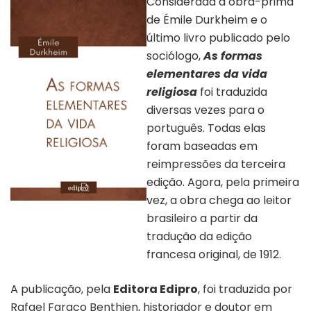
Considerada a obra-prima
de Émile Durkheim e o
último livro publicado pelo
sociólogo,
As formas
elementares da vida
religiosa
foi traduzida
diversas vezes para o
português. Todas elas
foram baseadas em
reimpressões da terceira
edição. Agora, pela primeira
vez, a obra chega ao leitor
Capa “As formas elementares da
brasileiro a partir da
vida religiosa” | Divulgação:
Editora Edipro
tradução da edição
francesa original, de 1912.
A publicação, pela
Editora Edipro
, foi traduzida por
Rafael Faraco Benthien, historiador e doutor em