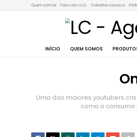
Quem somos
Fale com a LC
Trabalhe conosco
Polí
INÍCIO
QUEM SOMOS
PRODUTOS
On
Uma das maiores youtubers cristã
como o consumo e