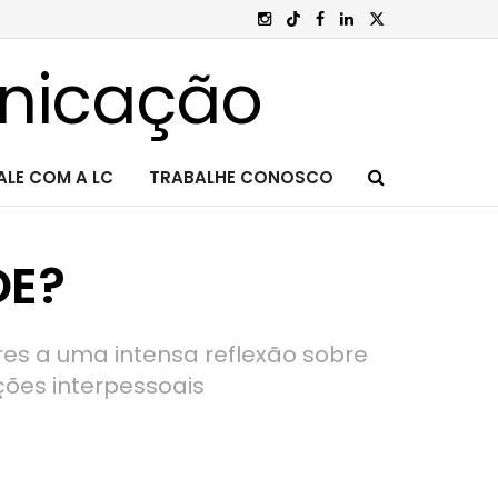
ALE COM A LC
TRABALHE CONOSCO
DE?
ores a uma intensa reflexão sobre
ões interpessoais