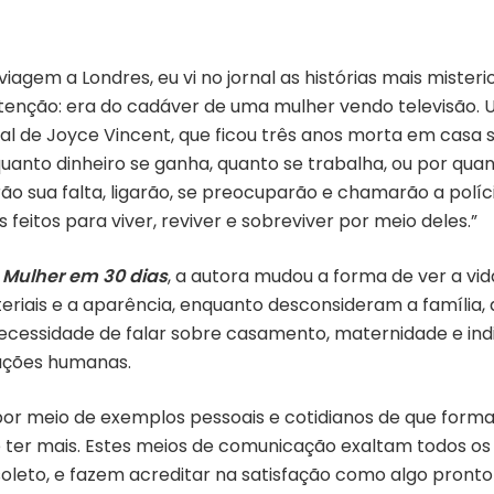
iagem a Londres, eu vi no jornal as histórias mais misteri
enção: era do cadáver de uma mulher vendo televisão. 
l de Joyce Vincent, que ficou três anos morta em casa s
uanto dinheiro se ganha, quanto se trabalha, ou por quan
irão sua falta, ligarão, se preocuparão e chamarão a polí
feitos para viver, reviver e sobreviver por meio deles.”
Mulher em 30 dias
, a autora mudou a forma de ver a v
riais e a aparência, enquanto desconsideram a família,
 necessidade de falar sobre casamento, maternidade e i
lações humanas.
 por meio de exemplos pessoais e cotidianos de que forma
er mais. Estes meios de comunicação exaltam todos os d
soleto, e fazem acreditar na satisfação como algo pront