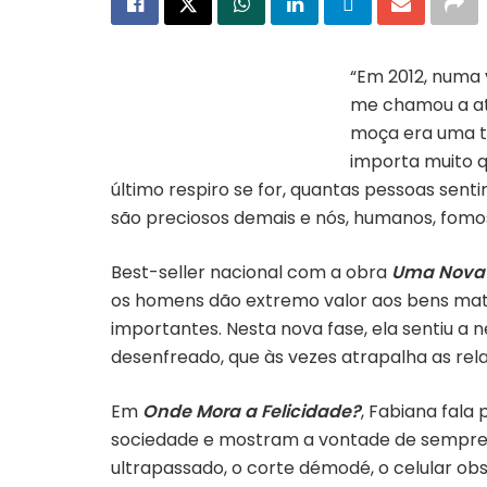
“Em 2012, numa v
me chamou a at
Capa do livro “Onde mora a
felicidade?”
moça era uma ta
importa muito q
último respiro se for, quantas pessoas sent
são preciosos demais e nós, humanos, fomos 
Best-seller nacional com a obra
Uma Nova 
os homens dão extremo valor aos bens mate
importantes. Nesta nova fase, ela sentiu a
desenfreado, que às vezes atrapalha as re
Em
Onde Mora a Felicidade?
, Fabiana fala
sociedade e mostram a vontade de sempre t
ultrapassado, o corte démodé, o celular ob