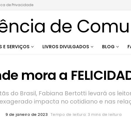
tica de Privacidade
 E SERVIÇOS
LIVROS DIVULGADOS
BLOG
F
de mora a FELICIDA
s do Brasil, Fabiana Bertotti levará os leit
xagerado impacta no cotidiano e nas relaç
9 de janeiro de 2023
Tempo de leitura: 3 mins de leitura