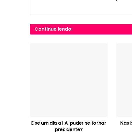
Continue lendo:
E se um dia a I.A. puder se tornar
Nas 
presidente?