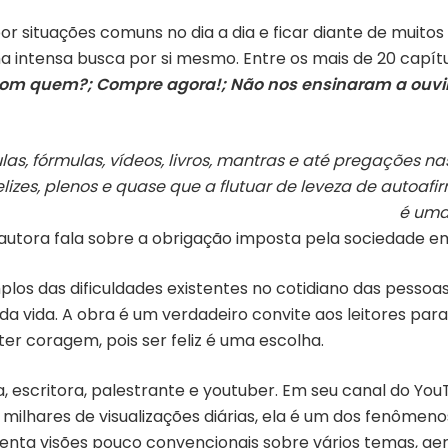
 por situações comuns no dia a dia e ficar diante de muito
a intensa busca por si mesmo. Entre os mais de 20 capítul
om quem?; Compre agora!; Não nos ensinaram a ouvir “
as, fórmulas, vídeos, livros, mantras e até pregações n
lizes, plenos e quase que a flutuar de leveza de autoaf
é uma
autora fala sobre a obrigação imposta pela sociedade em
plos das dificuldades existentes no cotidiano das pessoa
da vida. A obra é um verdadeiro convite aos leitores p
 ter coragem, pois ser feliz é uma escolha.
sta, escritora, palestrante e youtuber. Em seu canal do Y
milhares de visualizações diárias, ela é um dos fenômen
enta visões pouco convencionais sobre vários temas, ger