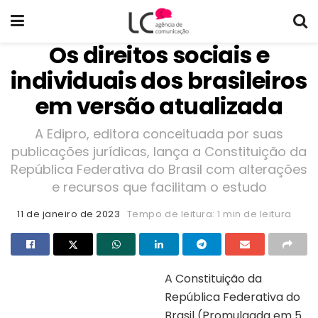
Os direitos sociais e
individuais dos brasileiros
em versão atualizada
A Edipro, editora conceituada por suas
publicações jurídicas, lança a Constituição da
República Federativa do Brasil com alterações
e recursos que facilitam o estudo
11 de janeiro de 2023
Tempo de leitura: 1 min de leitura
A Constituição da
República Federativa do
Capa do livro “Constituição da
república federativa do Brasil”
Brasil (Promulgada em 5