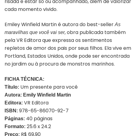
risada e estar só ou acompanhado, além de valorizar
cada momento vivido.
Emiley Winfield Martin é autora do best-seller
As
, obra publicada também
maravilhas que você vai ser
pela VR Editora que expressa os sentimentos
repletos de amor dos pais por seus filhos. Ela vive em
Portland, Estados Unidos, onde pode ser encontrada
no jardim ou à procura de monstros marinhos.
FICHA TÉCNICA:
Um presente para você
Título:
Autora:
Emily Winfield Martin
VR Editora
Editora:
978-65-86070-92-7
ISBN:
40 páginas
Páginas:
25.6 x 24.2
Formato:
R$ 69,90
Preço: