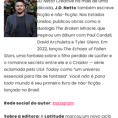
JD Netto Creative
há mais de uma
década,
J.D. Netto
também escreve
ficção e não-ficção. Nos Estados
Unidos, publicou obras como a
duologia
The Broken Miracle
, que
inspirou um álbum com Paul Cardall,
Créditos Paulo
David Archuleta e Tyler Glenn. Em
Campos
2022, lançou
The Echoes of Fallen
Stars
, uma fantasia sobre o filho perdido de Lúcifer e
o romance secreto entre ele e o Criador — série
aclamada pelo
USA Today
como “um universo
essencial para fãs de fantasia”.
Você não é para
todo mundo
é seu primeiro livro de não-ficção
lançado no Brasil.
Rede social do autor:
Instagram
Sobre a editora:
A
Latitude
marcou um novo ciclo