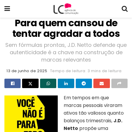
Para quem cansou de
tentar agradar a todos
Sem fórmulas prontas, J.D. Netto defende que
autenticidade é a chave na construção de
marcas relevantes
13 de junho de 2025
Tempo de leitura: 3 mins de leitura
Em tempos em que
marcas pessoais viraram
ativos tão valiosos quanto
balanços trimestrais,
J.D.
Netto
propõe uma