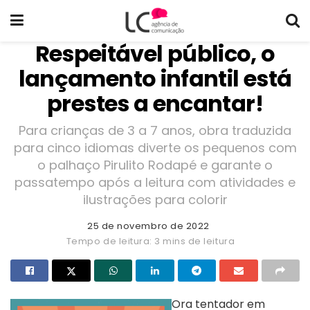
Respeitável público, o
lançamento infantil está
prestes a encantar!
Para crianças de 3 a 7 anos, obra traduzida
para cinco idiomas diverte os pequenos com
o palhaço Pirulito Rodapé e garante o
passatempo após a leitura com atividades e
ilustrações para colorir
25 de novembro de 2022
Tempo de leitura: 3 mins de leitura
Ora tentador em