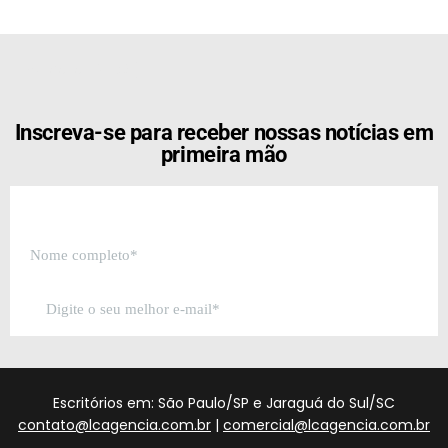
[the_ad id="21159"]
Inscreva-se para receber nossas notícias em
primeira mão
Escritórios em: São Paulo/SP e Jaraguá do Sul/SC
contato@lcagencia.com.br
|
comercial@lcagencia.com.br