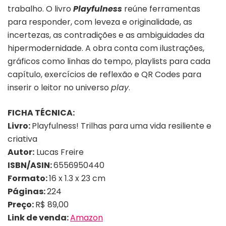
trabalho. O livro
Playfulness
reúne ferramentas
para responder, com leveza e originalidade, as
incertezas, as contradições e as ambiguidades da
hipermodernidade. A obra conta com ilustrações,
gráficos como linhas do tempo, playlists para cada
capítulo, exercícios de reflexão e QR Codes para
inserir o leitor no universo
play
.
FICHA TÉCNICA:
Livro:
Playfulness! Trilhas para uma vida resiliente e
criativa
Autor:
Lucas Freire
ISBN/ASIN:
6556950440
Formato:
16 x 1.3 x 23 cm
Páginas:
224
Preço:
R$ 89,00
Link de venda:
Amazon