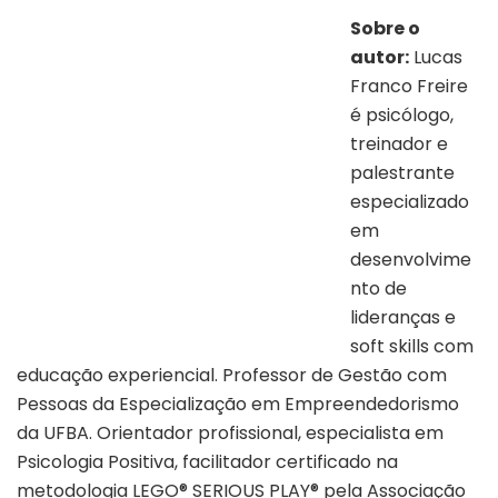
Sobre o
autor:
Lucas
Franco Freire
é psicólogo,
treinador e
palestrante
especializado
em
desenvolvime
nto de
Autor Lucas Freire
lideranças e
soft skills com
educação experiencial. Professor de Gestão com
Pessoas da Especialização em Empreendedorismo
da UFBA. Orientador profissional, especialista em
Psicologia Positiva, facilitador certificado na
metodologia LEGO® SERIOUS PLAY® pela Associação