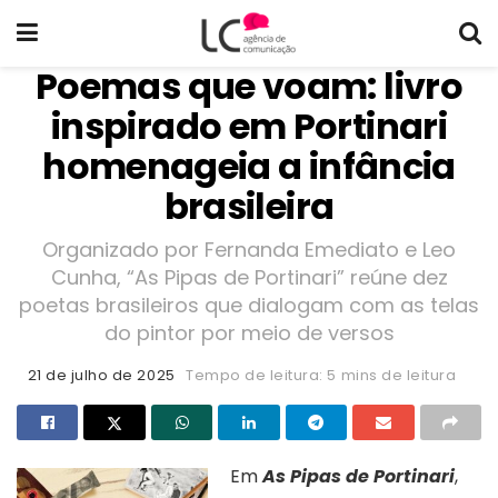
Poemas que voam: livro
inspirado em Portinari
homenageia a infância
brasileira
Organizado por Fernanda Emediato e Leo
Cunha, “As Pipas de Portinari” reúne dez
poetas brasileiros que dialogam com as telas
do pintor por meio de versos
21 de julho de 2025
Tempo de leitura: 5 mins de leitura
Em
As Pipas de Portinari
,