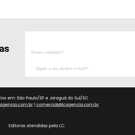
sas
órios em: São Paulo/SP e Jaraguá do Sul/SC
agencia.com.br
|
comercial@lcagencia.com.br
Editoras atendidas pela LC: