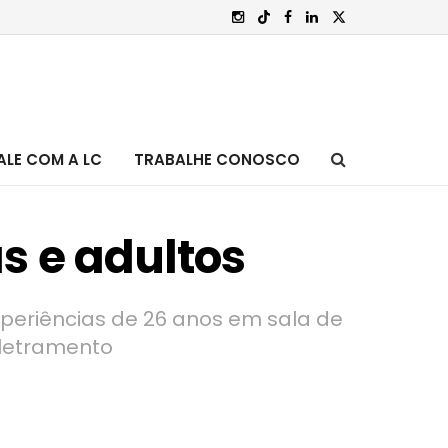
ALE COM A LC
TRABALHE CONOSCO
s e adultos
xperiências de 26 anos em sala de
 letramento