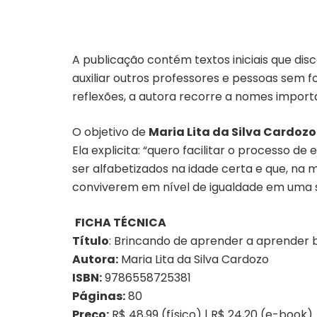
A publicação contém textos iniciais que dis
auxiliar outros professores e pessoas sem 
reflexões, a autora recorre a nomes importa
O objetivo de
Maria Lita da Silva Cardozo
Ela explicita: “quero facilitar o processo
ser alfabetizados na idade certa e que, na 
conviverem em nível de igualdade em uma 
FICHA TÉCNICA
Título
: Brincando de aprender a aprender 
Autora:
Maria Lita da Silva Cardozo
ISBN:
9786558725381
Páginas:
80
Preço:
R$ 48,99 (físico) | R$ 24,20 (e-book)