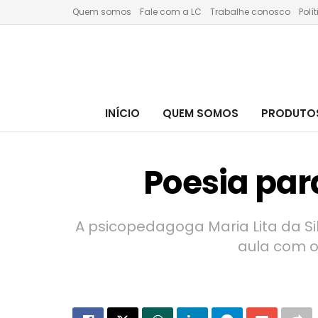
Quem somos
Fale com a LC
Trabalhe conosco
Polí
INÍCIO
QUEM SOMOS
PRODUTOS
Poesia par
A psicopedagoga Maria Lita da Si
aula com o