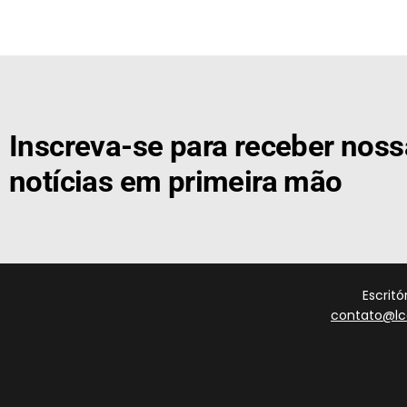
[the_ad id="21159"]
Inscreva-se para receber nos
notícias em primeira mão
Escrit
contato@lc