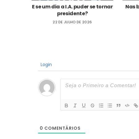
E se um dia a I.A. puder se tornar
Nas 
presidente?
22 DE JULHO DE 2026
Login
0
COMENTÁRIOS