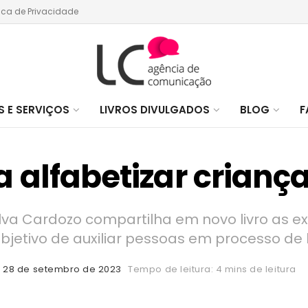
tica de Privacidade
 E SERVIÇOS
LIVROS DIVULGADOS
BLOG
F
a alfabetizar criança
lva Cardozo compartilha em novo livro as e
bjetivo de auxiliar pessoas em processo de
28 de setembro de 2023
Tempo de leitura: 4 mins de leitura