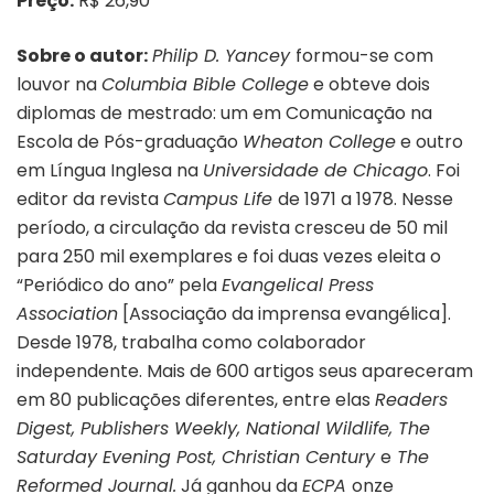
Preço:
R$ 26,90
Sobre o autor:
Philip D. Yancey
formou-se com
louvor na
Columbia Bible College
e obteve dois
diplomas de mestrado: um em Comunicação na
Escola de Pós-graduação
Wheaton College
e outro
em Língua Inglesa na
Universidade de Chicago
. Foi
editor da revista
Campus Life
de 1971 a 1978. Nesse
período, a circulação da revista cresceu de 50 mil
para 250 mil exemplares e foi duas vezes eleita o
“Periódico do ano” pela
Evangelical Press
Association
[Associação da imprensa evangélica].
Desde 1978, trabalha como colaborador
independente. Mais de 600 artigos seus apareceram
em 80 publicações diferentes, entre elas
Readers
Digest, Publishers Weekly, National Wildlife, The
Saturday Evening Post, Christian Century
e
The
Reformed Journal.
Já ganhou da
ECPA
onze