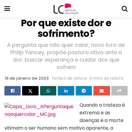
Por que existe dor e
sofrimento?
A pergunta que não quer calar, novo livro de
Philip Yancey, propõe postura ativa ante a
dor: buscar esperança e cuidar dos que
sofrem
16 de janeiro de 2023
Tempo de leitura: 4 mins de leitura
Quando a tristeza é
extrema e as
doenças e a morte
vitimam o ser humano sem motivo aparente, a