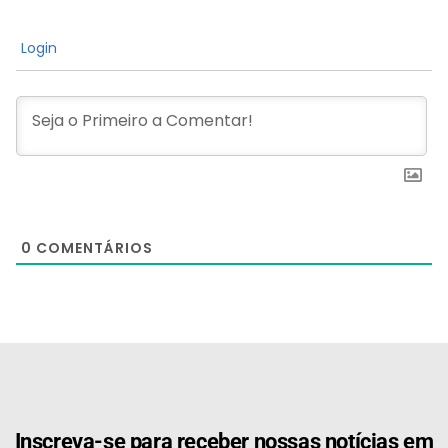
Login
0
COMENTÁRIOS
[the_ad id="21159"]
Inscreva-se para receber nossas notícias em