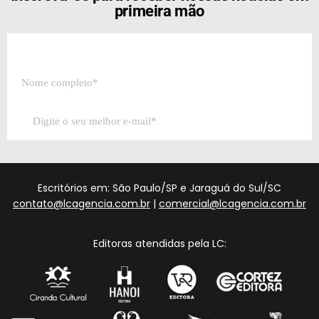
primeira mão
Escritórios em: São Paulo/SP e Jaraguá do Sul/SC
contato@lcagencia.com.br
|
comercial@lcagencia.com.br
Editoras atendidas pela LC: