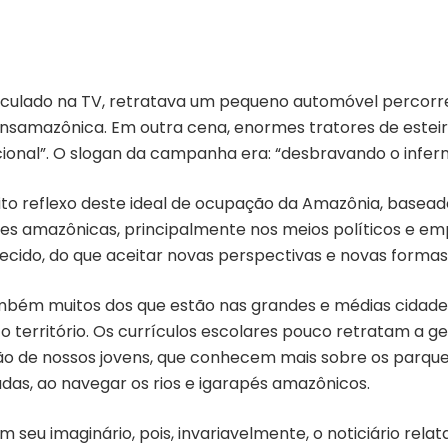
eiculado na TV, retratava um pequeno automóvel percorr
ransamazônica. Em outra cena, enormes tratores de este
cional”. O slogan da campanha era: “desbravando o infern
ito reflexo deste ideal de ocupação da Amazônia, basea
 amazônicas, principalmente nos meios políticos e empre
ecido, do que aceitar novas perspectivas e novas formas
ambém muitos dos que estão nas grandes e médias cidad
 território. Os currículos escolares pouco retratam a ge
o de nossos jovens, que conhecem mais sobre os parque
das, ao navegar os rios e igarapés amazônicos.
seu imaginário, pois, invariavelmente, o noticiário rela