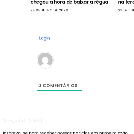
chegou a hora de baixar a régua
na ter
29 DE JULHO DE 2026
29 DE JU
Login
0
COMENTÁRIOS
[the_ad id="21159"]
Inscreva-se para receber nossas notícias em primeira mão