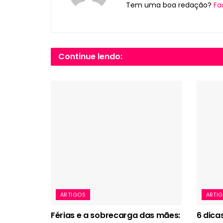
Tem uma boa redação?
Fa
Continue lendo:
ARTIGOS
ARTI
Férias e a sobrecarga das mães:
6 dica