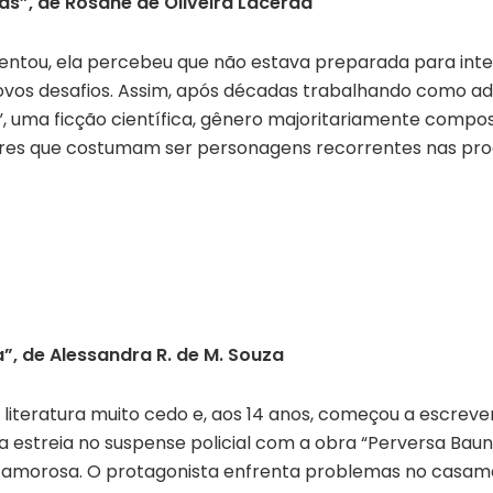
tas”, de Rosane de Oliveira Lacerda
entou, ela percebeu que não estava preparada para int
novos desafios. Assim, após décadas trabalhando como adv
as”, uma ficção científica, gênero majoritariamente comp
res que costumam ser personagens recorrentes nas prod
”, de Alessandra R. de M. Souza
a literatura muito cedo e, aos 14 anos, começou a escre
a estreia no suspense policial com a obra “Perversa Bauni
amorosa. O protagonista enfrenta problemas no casame