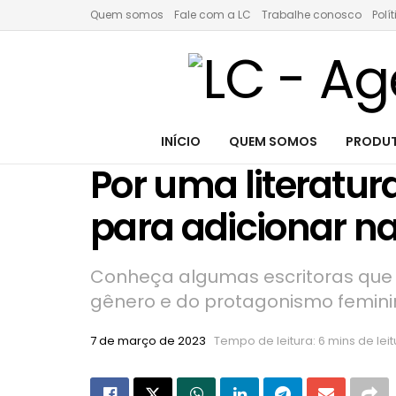
Quem somos
Fale com a LC
Trabalhe conosco
Polí
INÍCIO
QUEM SOMOS
PRODUT
Por uma literatur
para adicionar n
Conheça algumas escritoras que f
gênero e do protagonismo feminin
7 de março de 2023
Tempo de leitura: 6 mins de leit