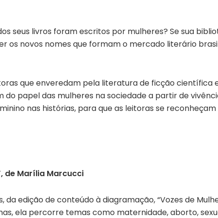
dos seus livros foram escritos por mulheres? Se sua bibl
er os novos nomes que formam o mercado literário brasile
toras que enveredam pela literatura de ficção científica e
do papel das mulheres na sociedade a partir de vivênci
nino nas histórias, para que as leitoras se reconheçam
, de Marília Marcucci
s, da
edição de conteúdo à diagramação,
“Vozes de Mulhe
s, ela percorre temas como maternidade, aborto, sexual