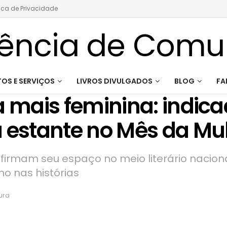
tica de Privacidade
OS E SERVIÇOS
LIVROS DIVULGADOS
BLOG
FA
a mais feminina: indic
a estante no Mês da Mu
irmam seu espaço no meio literário naciona
o nas histórias
ura