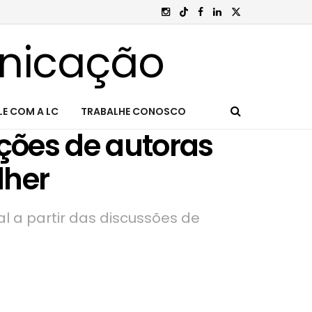
LE COM A LC
TRABALHE CONOSCO
ações de autoras
lher
l a partir das discussões de